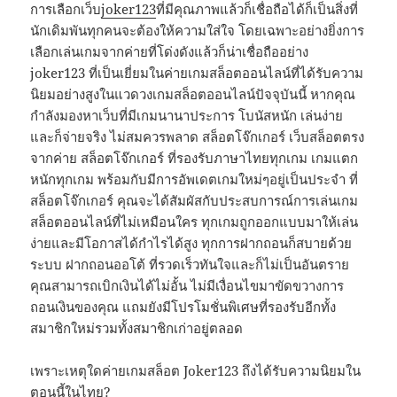
การเลือกเว็บ
joker123
ที่มีคุณภาพแล้วก็เชื่อถือได้ก็เป็นสิ่งที่
นักเดิมพันทุกคนจะต้องให้ความใส่ใจ โดยเฉพาะอย่างยิ่งการ
เลือกเล่นเกมจากค่ายที่โด่งดังแล้วก็น่าเชื่อถืออย่าง
joker123 ที่เป็นเยี่ยมในค่ายเกมสล็อตออนไลน์ที่ได้รับความ
นิยมอย่างสูงในแวดวงเกมสล็อตออนไลน์ปัจจุบันนี้ หากคุณ
กำลังมองหาเว็บที่มีเกมนานาประการ โบนัสหนัก เล่นง่าย
และก็จ่ายจริง ไม่สมควรพลาด สล็อตโจ๊กเกอร์ เว็บสล็อตตรง
จากค่าย สล็อตโจ๊กเกอร์ ที่รองรับภาษาไทยทุกเกม เกมแตก
หนักทุกเกม พร้อมกับมีการอัพเดตเกมใหม่ๆอยู่เป็นประจำ ที่
สล็อตโจ๊กเกอร์ คุณจะได้สัมผัสกับประสบการณ์การเล่นเกม
สล็อตออนไลน์ที่ไม่เหมือนใคร ทุกเกมถูกออกแบบมาให้เล่น
ง่ายและมีโอกาสได้กำไรได้สูง ทุกการฝากถอนก็สบายด้วย
ระบบ ฝากถอนออโต้ ที่รวดเร็วทันใจและก็ไม่เป็นอันตราย
คุณสามารถเบิกเงินได้ไม่อั้น ไม่มีเงื่อนไขมาขัดขวางการ
ถอนเงินของคุณ แถมยังมีโปรโมชั่นพิเศษที่รองรับอีกทั้ง
สมาชิกใหม่รวมทั้งสมาชิกเก่าอยู่ตลอด
เพราะเหตุใดค่ายเกมสล็อต Joker123 ถึงได้รับความนิยมใน
ตอนนี้ในไทย?