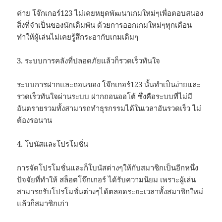
ค่าย โจ๊กเกอร์123 ไม่เคยหยุดพัฒนาเกมใหม่ๆเพื่อตอบสนอง
สิ่งที่จำเป็นของนักเดิมพัน ด้วยการออกเกมใหม่ๆทุกเดือน
ทำให้ผู้เล่นไม่เคยรู้สึกระอากับเกมเดิมๆ
3. ระบบการคลังที่ปลอดภัยแล้วก็รวดเร็วทันใจ
ระบบการฝากและถอนของ โจ๊กเกอร์123 นั้นทำเป็นง่ายและ
รวดเร็วทันใจผ่านระบบ ฝากถอนออโต้ ซึ่งคือระบบที่ไม่มี
อันตรายรวมทั้งสามารถทำธุรกรรมได้ในเวลาอันรวดเร็ว ไม่
ต้องรอนาน
4. โบนัสและโปรโมชั่น
การจัดโปรโมชั่นและก็โบนัสต่างๆให้กับสมาชิกเป็นอีกหนึ่ง
ปัจจัยที่ทำให้ สล็อตโจ๊กเกอร์ ได้รับความนิยม เพราะผู้เล่น
สามารถรับโปรโมชั่นต่างๆได้ตลอดระยะเวลาทั้งสมาชิกใหม่
แล้วก็สมาชิกเก่า