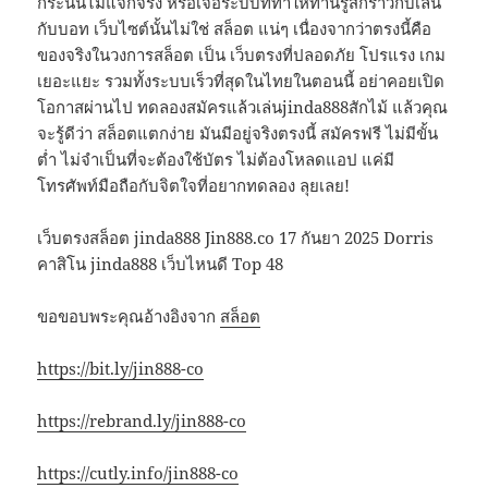
กระนั้นไม่แจกจริง หรือเจอระบบที่ทำให้ท่านรู้สึกราวกับเล่น
กับบอท เว็บไซต์นั้นไม่ใช่ สล็อต แน่ๆ เนื่องจากว่าตรงนี้คือ
ของจริงในวงการสล็อต เป็น เว็บตรงที่ปลอดภัย โปรแรง เกม
เยอะแยะ รวมทั้งระบบเร็วที่สุดในไทยในตอนนี้ อย่าคอยเปิด
โอกาสผ่านไป ทดลองสมัครแล้วเล่นjinda888สักไม้ แล้วคุณ
จะรู้ดีว่า สล็อตแตกง่าย มันมีอยู่จริงตรงนี้ สมัครฟรี ไม่มีขั้น
ต่ำ ไม่จำเป็นที่จะต้องใช้บัตร ไม่ต้องโหลดแอป แค่มี
โทรศัพท์มือถือกับจิตใจที่อยากทดลอง ลุยเลย!
เว็บตรงสล็อต jinda888 Jin888.co 17 กันยา 2025 Dorris
คาสิโน jinda888 เว็บไหนดี Top 48
ขอขอบพระคุณอ้างอิงจาก
สล็อต
https://bit.ly/jin888-co
https://rebrand.ly/jin888-co
https://cutly.info/jin888-co