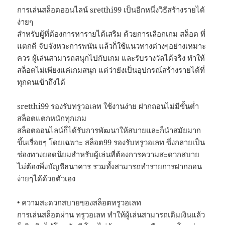
การเล่นสล็อตออนไลน์ sretthi99 เป็นอีกหนึ่งวิธีสร้างรายได้
ง่ายๆ
สำหรับผู้ที่ต้องการหารายได้เสริม ด้วยการเลือกเกม สล็อต ที่
แตกดี จับจังหวะการพนัน แล้วก็ใช้แนวทางต่างๆอย่างเหมาะ
ควร ผู้เล่นสามารถสนุกไปกับเกม และรับรางวัลได้จริง ทำให้
สล็อตไม่เพียงแค่เกมสนุก แต่ว่ายังเป็นอุปกรณ์สร้างรายได้ที่
ทุกคนเข้าถึงได้
sretthi99 รองรับทรูวอเลท ใช้งานง่าย ฝากถอนไม่มีขั้นต่ำ
สล็อตแตกหนักทุกเกม
สล็อตออนไลน์ก็ได้รับการพัฒนาให้สบายและก็นำสมัยมาก
ขึ้นเรื่อยๆ โดยเฉพาะ สล็อต99 รองรับทรูวอเลท ซึ่งกลายเป็น
ช่องทางยอดนิยมสำหรับผู้เล่นที่ต้องการความสะดวกสบาย
ไม่ต้องพึ่งบัญชีธนาคาร รวมทั้งสามารถทำรายการฝากถอน
ง่ายๆได้ด้วยตัวเอง
• ความสะดวกสบายของสล็อตทรูวอเลท
การเล่นสล็อตผ่าน ทรูวอเลท ทำให้ผู้เล่นสามารถเติมเงินแล้ว