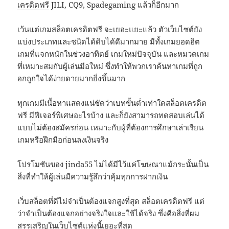
เครดิตฟรี
JILI, CQ9, Spadegaming แล้วก็อีกมาก
เว้นแต่เกมสล็อตเครดิตฟรี จะเยอะแยะแล้ว ตัวเว็บไซต์ยัง
แบ่งประเภทและชนิดได้ดิบได้ดีมากมาย มีทั้งเกมยอดฮิต
เกมที่แจกหนักในช่วงอาทิตย์ เกมใหม่ปัจจุบัน และหมวดเกม
ที่เหมาะสมกับผู้เล่นมือใหม่ ซึ่งทำให้พวกเราค้นหาเกมที่ถูก
อกถูกใจได้ง่ายดายมากยิ่งขึ้นมาก
ทุกเกมมีเนื้อหาแสดงแน่ชัดว่าเบทขั้นต่ำเท่าใดสล็อตเครดิต
ฟรี มีฟีเจอร์พิเศษอะไรบ้าง และก็ยังสามารถทดสอบเล่นได้
แบบไม่ต้องสมัครก่อน เหมาะกับผู้ที่ต้องการศึกษาเล่าเรียน
เกมหรือฝึกมือก่อนลงเงินจริง
โปรโมชันของ jinda55 ไม่ได้มีไว้แค่โฆษณาแม้กระนั้นเป็น
สิ่งที่ทำให้ผู้เล่นมีความรู้สึกว่าคุ้มทุกการฝากเงิน
เว็บสล็อตที่ดีไม่จำเป็นต้องแจกสูงที่สุด สล็อตเครดิตฟรี แต่
ว่าจำเป็นต้องแจกอย่างจริงใจและใช้ได้จริง ซึ่งคือสิ่งที่ผม
สรรเสริญในเว็บไซต์แห่งนี้เยอะที่สุด