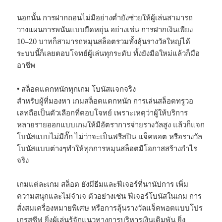
นอกนั้น การฝากถอนไม่มีอย่างต่ำยังช่วยให้ผู้เล่นสามารถ
วางแผนการพนันแบบยืดหยุ่น อย่างเช่น การฝากเงินเพียง
10–20 บาทก็สามารถหมุนสล็อตรวมทั้งลุ้นรางวัลใหญ่ได้
ระบบนี้ก็เลยตอบโจทย์ผู้เล่นทุกระดับ ทั้งยังมือใหม่แล้วก็มือ
อาชีพ
• สล็อตแตกหนักทุกเกม โบนัสแจกจริง
สำหรับผู้ที่มองหา เกมสล็อตแตกหนัก การเล่นสล็อตทรูวอ
เลทถือเป็นตัวเลือกที่ตอบโจทย์ เพราะเหตุว่าผู้ให้บริการ
หลายรายออกแบบเกมให้มีอัตราการจ่ายรางวัลสูง แล้วก็แจก
โบนัสแบบไม่มีกั๊ก ไม่ว่าจะเป็นฟรีสปิน แจ็คพอต หรือรางวัล
โบนัสแบบต่างๆทำให้ทุกการหมุนสล็อตมีโอกาสสร้างกำไร
จริง
เกมแต่ละเกม สล็อต ยังมีธีมและฟีเจอร์ที่นานัปการ เพิ่ม
ความสนุกและไม่จำเจ ตัวอย่างเช่น ฟีเจอร์โบนัสในเกม การ
สั่งสมเครื่องหมายพิเศษ หรือการลุ้นรางวัลแจ็คพอตแบบโปร
เกรสซีฟ ยิ่งผู้เล่นรู้จักแนวทางการบริหารเงินเดิมพัน ยิ่ง