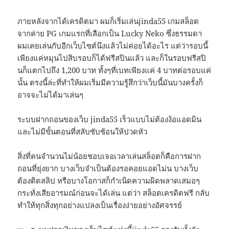
ภายหลังจากได้เครดิตมา ผมก็เริ่มเล่นjinda55 เกมสล็อต
จากค่าย PG เกมแรกที่เลือกเป็น Lucky Neko ซึ่งธรรมดา
ผมเคยเล่นกับอีกเว็บไซต์นึงแล้วไม่ค่อยได้อะไร แต่ว่ารอบนี้
เพียงแค่หมุนไปสิบรอบก็ได้ฟรีสปินแล้ว และก็ในรอบฟรีสปิ
นก็แตกไปถึง 1,200 บาท ทั้งๆที่เบทเพียงแค่ 4 บาทต่อรอบแค่
นั้น ตรงนี้ล่ะที่ทำให้ผมเริ่มมีความรู้สึกว่าเว็บนี้มันบางครั้งก็
อาจจะไม่ได้มาเล่นๆ
ระบบฝากถอนของเว็บ jinda55 เร็วแบบไม่ต้องง้อแอดมิน
และไม่มีขั้นตอนที่สลับซับซ้อนให้ปวดหัว
สิ่งที่คนจำนวนไม่น้อยชอบเจอเวลาเล่นสล็อตก็คือการฝาก
ถอนที่ยุ่งยาก บางเว็บจำเป็นต้องรอคอยแอดไม่น บางเว็บ
ต้องติดสลิป หรือบางโอกาสก็กำเนิดความผิดพลาดเสมอๆ
กระทั่งเสียอารมณ์ก่อนจะได้เล่น แต่ว่า สล็อตเครดิตฟรี กลับ
ทำให้ทุกสิ่งทุกอย่างแปลงเป็นเรื่องง่ายอย่างอัศจรรย์