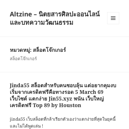
Altzine – นิตยสารศิลปะออนไลน์
และบทความวัฒนธรรม
เมนู
และวิด
เจ็ต
หมวดหมู่:
สล็อตโจ๊กเกอร์
สล็อตโจ๊กเกอร์
Jinda55 สล็อตสำหรับคนชอบลุ้น แต่อยากคุมงบ
เริ่มจากเครดิตฟรีคือทางรอด 5 March 69
เว็บไซต์ แตกง่าย Jin55.xyz พนัน เว็บใหญ่
เครดิตฟรี Top 89 by Houston
jinda55 เว็บสล็อตที่กล้าเรียกตัวเองว่าแตกง่ายที่สุดในยุคนี้
และไม่ได้พูดเล่น !