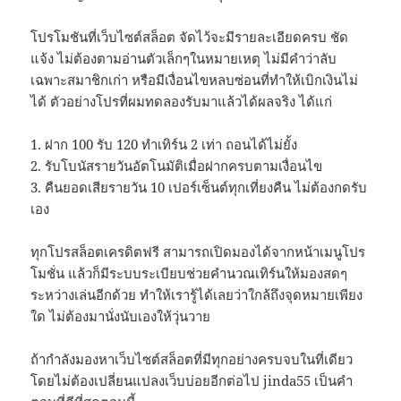
โปรโมชันที่เว็บไซต์สล็อต จัดไว้จะมีรายละเอียดครบ ชัด
แจ้ง ไม่ต้องตามอ่านตัวเล็กๆในหมายเหตุ ไม่มีคำว่าลับ
เฉพาะสมาชิกเก่า หรือมีเงื่อนไขหลบซ่อนที่ทำให้เบิกเงินไม่
ได้ ตัวอย่างโปรที่ผมทดลองรับมาแล้วได้ผลจริง ได้แก่
1. ฝาก 100 รับ 120 ทำเทิร์น 2 เท่า ถอนได้ไม่ยั้ง
2. รับโบนัสรายวันอัตโนมัติเมื่อฝากครบตามเงื่อนไข
3. คืนยอดเสียรายวัน 10 เปอร์เซ็นต์ทุกเที่ยงคืน ไม่ต้องกดรับ
เอง
ทุกโปรสล็อตเครดิตฟรี สามารถเปิดมองได้จากหน้าเมนูโปร
โมชั่น แล้วก็มีระบบระเบียบช่วยคำนวณเทิร์นให้มองสดๆ
ระหว่างเล่นอีกด้วย ทำให้เรารู้ได้เลยว่าใกล้ถึงจุดหมายเพียง
ใด ไม่ต้องมานั่งนับเองให้วุ่นวาย
ถ้ากำลังมองหาเว็บไซต์สล็อตที่มีทุกอย่างครบจบในที่เดียว
โดยไม่ต้องเปลี่ยนแปลงเว็บบ่อยอีกต่อไป jinda55 เป็นคำ