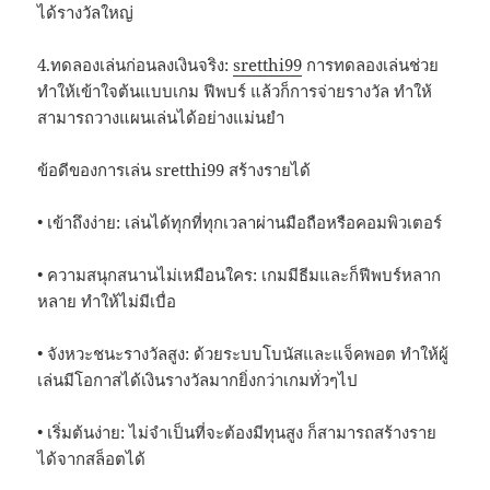
ได้รางวัลใหญ่
4.ทดลองเล่นก่อนลงเงินจริง:
sretthi99
การทดลองเล่นช่วย
ทำให้เข้าใจต้นแบบเกม ฟีพบร์ แล้วก็การจ่ายรางวัล ทำให้
สามารถวางแผนเล่นได้อย่างแม่นยำ
ข้อดีของการเล่น sretthi99 สร้างรายได้
• เข้าถึงง่าย: เล่นได้ทุกที่ทุกเวลาผ่านมือถือหรือคอมพิวเตอร์
• ความสนุกสนานไม่เหมือนใคร: เกมมีธีมและก็ฟีพบร์หลาก
หลาย ทำให้ไม่มีเบื่อ
• จังหวะชนะรางวัลสูง: ด้วยระบบโบนัสและแจ็คพอต ทำให้ผู้
เล่นมีโอกาสได้เงินรางวัลมากยิ่งกว่าเกมทั่วๆไป
• เริ่มต้นง่าย: ไม่จำเป็นที่จะต้องมีทุนสูง ก็สามารถสร้างราย
ได้จากสล็อตได้