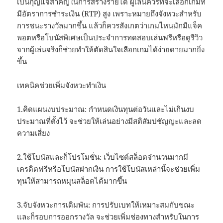
เป็นกุญแจสำคัญในการสร้างรายได้ ผู้เล่นควรที่จะเลือกเกมที่
มีอัตราการชำระเงิน (RTP) สูง เพราะหมายถึงจังหวะสำหรับ
การชนะรางวัลมากขึ้น แล้วก็ควรสังเกตว่าเกมไหนมักมีแจ็ค
พอตหรือโบนัสพิเศษเป็นประจำการทดสอบเล่นฟรีหรือดูรีวิว
จากผู้เล่นจริงก็ช่วยทำให้ตัดสินใจเลือกเกมได้ง่ายดายมากยิ่ง
ขึ้น
เทคนิคช่วยเพิ่มจังหวะทำเงิน
1.คิดแผนงบประมาณ: กำหนดเงินทุนต่อวันและไม่เกินงบ
ประมาณที่ตั้งไว้ จะช่วยให้เล่นอย่างมีสติสัมปชัญญะและลด
ความเสี่ยง
2.ใช้โบนัสและก็โปรโมชั่น: เว็บไซต์สล็อตจำนวนมากมี
เครดิตฟรีหรือโบนัสฝากเงิน การใช้โบนัสเหล่านี้จะช่วยเพิ่ม
ทุนให้สามารถหมุนสล็อตได้มากขึ้น
3.จับจังหวะการเดิมพัน: การปรับเบทให้เหมาะสมกับขณะ
และก็รอบการออกรางวัล จะช่วยเพิ่มช่องทางสำหรับในการ