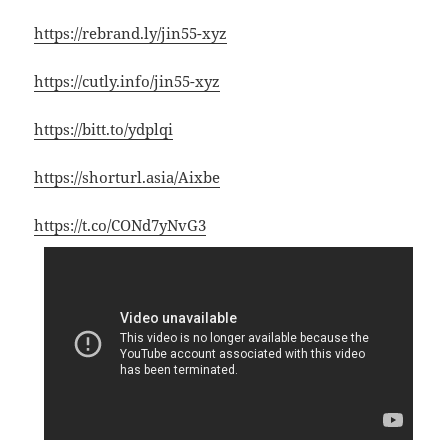
https://rebrand.ly/jin55-xyz
https://cutly.info/jin55-xyz
https://bitt.to/ydplqi
https://shorturl.asia/Aixbe
https://t.co/CONd7yNvG3