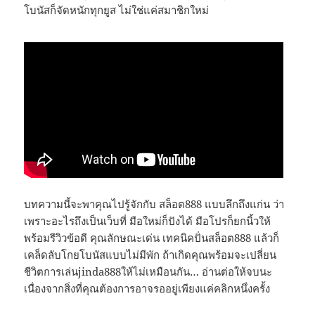
โบนัสก็จัดหนักทุกยูส ไม่ใช่แค่สมาชิกใหม่
บทความนี้จะพาคุณไปรู้จักกับ สล็อต888 แบบลึกถึงแก่น ว่า
เพราะอะไรถึงเป็นเว็บที่ มือใหม่ก็ปังได้ มือโปรก็ยกนิ้วให้
พร้อมรีวิวข้อดี คุณลักษณะเด่น เทคนิคปั่นสล็อต888 แล้วก็
เคล็ดลับโกยโบนัสแบบไม่มีพัก ถ้าเกิดคุณพร้อมจะเปลี่ยน
ชีวิตการเล่นjinda888ให้ไม่เหมือนกัน… อ่านต่อให้จบนะ
เนื่องจากสิ่งที่คุณต้องการอาจรออยู่เพียงแค่คลิกหนึ่งครั้ง