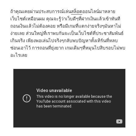
ถ้าคุณเคยผ่านประสบการณ์เล่น
สล็อต
ออนไลน์มาหลาย
เว็บไซต์เหมือนผม คุณจะรู้ว่าเว็บดีๆที่ฝากเงินแล้วเข้าทันที
ถอนเงินแล้วไม่ต้องคอย หรือมีเกมที่แตกง่ายจริงๆมันหาไม่
ง่ายเลย ส่วนใหญ่ที่เราพบกันจะเป็นเว็บไซต์ที่ประชาสัมพันธ์
เกินจริง เพียงพอเล่นไปจริงๆกลับพบปัญหาทั้งเทิร์นที่หลบ
ซ่อนเอาไว้ การถอนที่ยุ่งยาก เกมเดิมๆที่หมุนไปสิบรอบไม่พบ
อะไรเลย