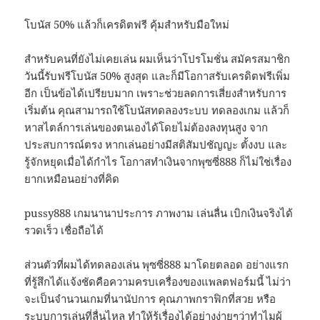
โบนัส 50% แล้วก็เครดิตฟรี คุ้มสำหรับมือใหม่
สำหรับคนที่ยังไม่เคยเล่น ผมเห็นว่าโปรโมชั่น สมัครสมาชิก
วันนี้รับฟรีโบนัส 50% สูงสุด และก็มีโอกาสรับเครดิตฟรีเพิ่ม
อีก เป็นข้อได้เปรียบมาก เพราะช่วยลดการเสี่ยงสำหรับการ
เริ่มต้น คุณสามารถใช้โบนัสทดลองระบบ ทดลองเกม แล้วก็
หาสไตล์การเล่นของตนเองได้โดยไม่ต้องลงทุนสูง จาก
ประสบการณ์ตรง หากเล่นอย่างมีสติสัมปชัญญะ ตั้งงบ และ
รู้จักหยุดเมื่อได้กำไร โอกาสทำเงินจากพุซซี่888 ก็ไม่ใช่เรื่อง
ยากเหมือนอย่างที่คิด
pussy888 เกมนานาประการ ภาพงาม เล่นลื่น เบิกเงินจริงได้
รวดเร็ว เชื่อถือได้
ส่วนตัวที่ผมได้ทดลองเล่น พุซซี่888 มาโดยตลอด อย่างแรก
ที่รู้สึกได้แจ้งชัดคือความครบเครื่องของแพลตฟอร์มนี้ ไม่ว่า
จะเป็นจำนวนเกมที่นานัปการ คุณภาพกราฟิกที่สวย หรือ
ระบบการเล่นที่ลื่นไหล ทำให้รู้เรื่องได้อย่างง่ายๆว่าทำไมผู้