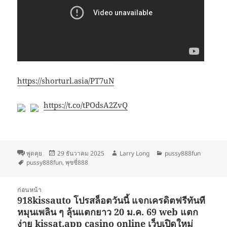
https://shorturl.asia/PT7uN
https://t.co/tPOdsA2ZvQ
รูป
เขียน
ผู้
หมวด
พูดคุย
29 ธันวาคม 2025
Larry Long
pussy888fun
แบบ
ป้าย
เมื่อ
เขียน
หมู่
pussy888fun
,
พุซซี่888
เรื่อง
กำกับ
แนะแนว
ก่อนหน้า
เรื่อง
918kissauto โปรสล็อตวันนี้ แจกเครดิตฟรีทันที
เรื่อง
หมุนเพลิน ๆ ลุ้นแตกยาว 20 ม.ค. 69 web แตก
ก่อน
ง่าย kissat.app casino online เว็บเปิดใหม่
หน้า: