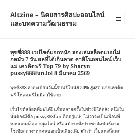
Altzine – นิตยสารศิลปะออนไลน์
และบทความวัฒนธรรม
เมนู
และวิด
เจ็ต
พุซซี่888 เวปไซต์แจกหนัก ลองเล่นสล็อตแบบไม่
กดมั่ว 7 วัน ผลที่ได้เกินคาด คาสิโนออนไลน์ เว็บ
แม่ เครดิตฟรี Top 79 by Sharyn
pussy888fun.lol 8 มีนาคม 2569
พุซซี่888 ลงทะเบียนวันนี้รับฟรีโบนัส 50% สูงสุด แจกเครดิต
ฟรี โหลดฟรีไม่มีค่าใช้จ่าย
เว็บไซต์สล็อตที่ผมได้ยินชื่อหลายครั้งในช่วงปีให้หลัง หนึ่งใน
นั้นต้องมีชื่อ pussy888fun ติดอยู่แน่ๆ ไม่ว่าจะเป็นเพื่อนที่
ชอบเล่นสล็อต กลุ่มไลน์ หรือแม้กระทั้งประชาสัมพันธ์ตาม
โซเชียลต่างๆทุกคนบอกเป็นเสียงเดียวกันว่า เว็บแห่งนี้แตก