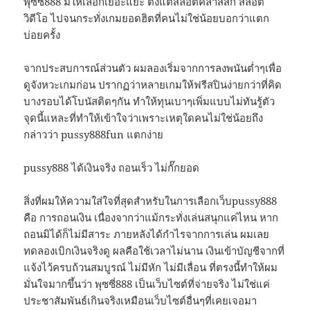
พุซซี่888 มีให้เลือกเยอะแยะ ตั้งแต่สล็อตคลาสสิก สล็อต
วิดีโอ ไปจนกระทั่งเกมยอดฮิตที่คนไม่ใช่น้อยบอกว่าแตก
บ่อยครั้ง
จากประสบการณ์ส่วนตัว ผมลองเริ่มจากการลงพนันต่ำๆเพื่อ
ดูจังหวะเกมก่อน ปรากฏว่าหลายเกมให้ฟรีสปินง่ายกว่าที่คิด
บางรอบได้โบนัสติดๆกัน ทำให้ทุนเบาๆเพิ่มแบบไม่ทันรู้ตัว
จุดนี้แหละที่ทำให้เข้าใจว่าเพราะเหตุใดคนไม่ใช่น้อยถึง
กล่าวว่า pussy888fun แตกง่าย
pussy888 ได้เงินจริง ถอนเร็ว ไม่กั๊กยอด
สิ่งที่ผมให้ความใส่ใจที่สุดสำหรับในการเลือกเว็บpussy888
คือ การถอนเงิน เนื่องจากว่าแม้กระทั่งเล่นสนุกแค่ไหน หาก
ถอนมิได้ก็ไม่มีสาระ ภายหลังได้กำไรจากการเล่น ผมเลย
ทดลองเบิกเงินจริงดู ผลคือใช้เวลาไม่นาน เงินเข้าบัญชีจากที่
แจ้งไว้ครบถ้วนสมบูรณ์ ไม่มีหัก ไม่มีเลื่อน ที่ตรงนี้ทำให้ผม
มั่นใจมากขึ้นว่า พุซซี่888 เป็นเว็บไซต์ที่จ่ายจริง ไม่ใช่แค่
ประชาสัมพันธ์เกินจริงเหมือนเว็บไซต์อื่นๆที่เคยเจอมา