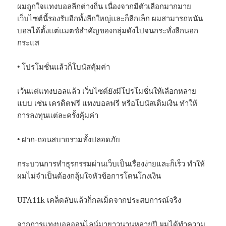
ผมถูกใจแทงบอลลีกต่างถิ่น เนื่องจากมีตัวเลือกมากมาย
เว็บไซต์นี้รองรับอีกทั้งลีกใหญ่และก็ลีกเล็ก ผมสามารถพนัน
บอลได้ตั้งแต่แมตช์สำคัญของกลุ่มดังไปจนกระทั่งลีกนอก
กระแส
• โปรโมชั่นแล้วก็โบนัสคุ้มค่า
เว้นแต่แทงบอลแล้ว เว็บไซต์ยังมีโปรโมชั่นให้เลือกหลาย
แบบ เช่น เครดิตฟรี แทงบอลฟรี หรือโบนัสเติมเงิน ทำให้
การลงทุนแต่ละครั้งคุ้มค่า
• ฝาก-ถอนสบายรวมทั้งปลอดภัย
กระบวนการทำธุรกรรมผ่านเว็บเป็นเรื่องง่ายและก็เร็ว ทำให้
ผมไม่จำเป็นต้องกลุ้มใจหัวข้อการโดนโกงเงิน
UFA11k เคล็ดลับแล้วก็กลเม็ดจากประสบการณ์จริง
จากการแทงบอลออนไลน์มายาวนานหลายปี ผมได้ทำความ