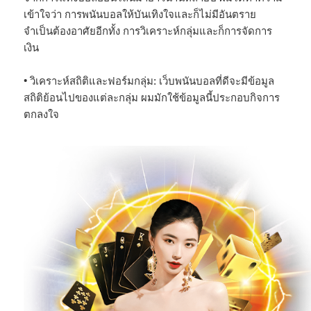
เข้าใจว่า การพนันบอลให้บันเทิงใจและก็ไม่มีอันตราย
จำเป็นต้องอาศัยอีกทั้ง การวิเคราะห์กลุ่มและก็การจัดการ
เงิน
• วิเคราะห์สถิติและฟอร์มกลุ่ม: เว็บพนันบอลที่ดีจะมีข้อมูล
สถิติย้อนไปของแต่ละกลุ่ม ผมมักใช้ข้อมูลนี้ประกอบกิจการ
ตกลงใจ