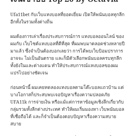
Ufa11bet กับเว็บแทงบอลที่ยอดเยี่ยม เปิดให้พนันบอลทุกลีก
อีกทั้งในรวมทั้งต่างถิ่น
ผมต้องการเล่าเรื่องประสบการณ์การ แทงบอลออนไลน์ ของ
ผมกับ เว็บไซต์แทงบอลที่ดีที่สุด ที่ผมพบมาตลอดช่วงหลายปี
มาแล้ว ซึ่งจำเป็นต้องบอกเลยว่า การได้พบเว็บป้อมปราการ
อาจจะ ไม่เป็นอันตราย และก็มีตัวเลือกพนันบอลครบทุกลีก
ทั้งยังในและต่างแดน ทำให้ประสบการณ์แทงบอลของผม
แปรไปอย่างชัดเจน
ก่อนหน้านี้ ผมเคยทดลองแทงบอลตามโต๊ะบอลแถวบ้าน แต่
บางโอกาสก็ประสบพบเจอปัญหาเรื่องความปลอดภัย
UFA11k การจ่ายเงิน หรือแม้แต่การหาข้อมูลเชิงลึกเกี่ยวกับ
กลุ่มรวมทั้งลีกต่างประเทศ ทำให้ผมเริ่มมองหา เว็บพนันบอล
ที่เชื่อถือได้ และก็จำเป็นต้องตอบปัญหาเรื่องความสบาย
สบาย