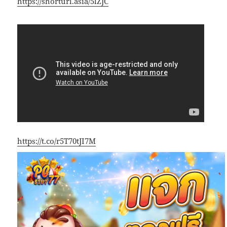
https://shorturl.asia/5lZJC
https://t.co/r5T70tJI7M