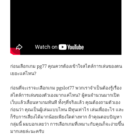
ก่อนเลือกเกม pg77 คุณควรต้องเข้าใจสไตล์การเล่นของตน
เยอะแค่ไหน?
ก่อนที่จะเราจะเลือกเกม pgslot77 พวกเราจำเป็นต้องรู้เรื่อง
สไตล์การเล่นของตัวเองมากแค่ไหน? ผู้คนจำนวนมากเปิด
เว็บแล้วเลื่อนหาเกมทันที ทั้งๆที่จริงแล้ว คุณต้องถามตัวเอง
ก่อนว่า คุณเป็นผู้เล่นแบบไหน มีทุนเท่าไร เล่นเพื่ออะไร และ
ก็รับการเสี่ยงได้มากน้อยเพียงใดต่างหาก ถ้าคุณตอบปัญหา
กลุ่มนี้ ผมบอกเลยว่า การเลือกเกมที่เหมาะกับคุณก็จะง่ายขึ้น
มากเลยล่ะนะครับ