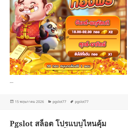
…
เขียน
หมวด
ป้าย
15 พฤษภาคม 2026
pgslot77
pgslot77
เมื่อ
หมู่
กำกับ
Pgslot สล็อต โปรแบบไหนคุ้ม