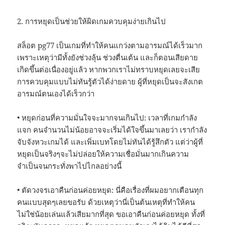
2. การหยุดเป็นช่วยให้ผิดเกมควบคุมง่ายเกินไป
สล็อต pg77 เป็นเกมที่ทำให้คนแกว่งตามอารมณ์ได้เร็วมาก
เพราะเหตุว่ามีทั้งยังช่วงลุ้น ช่วงตื่นเต้น และก็ตอนเสียดาย
เกิดขึ้นต่อเนื่องอยู่แล้ว หากพวกเราไม่ทราบหยุดเลยจะเสีย
การควบคุมแบบไม่ทันรู้ตัวได้ง่ายดาย ผู้ที่หยุดเป็นจะสังเกต
อารมณ์ตนเองได้เร็วกว่า
• หยุดก่อนที่ความมั่นใจจะมากจนเกินไป: เวลาที่เกมกำลัง
แจก คนจำนวนไม่น้อยอาจจะเริ่มได้ใจขึ้นมาเลยว่า เรากำลัง
จับจังหวะเกมได้ และเพิ่มเบทโดยไม่ทันได้รู้สึกตัว แต่ว่าผู้ที่
หยุดเป็นจริงๆจะไม่ปล่อยให้ความเชื่อมั่นมากเกินความ
จำเป็นจนกระทั่งพาไปไกลอย่างนี้
• ตัดวงจรเอาคืนก่อนค่อยหยุด: นี่คือเรื่องที่ผมอยากเตือนทุก
คนแบบสุดๆเลยขอรับ ด้วยเหตุว่านี่เป็นต้นเหตุที่ทำให้คน
ไม่ใช่น้อยเล่นแล้วเสียมากที่สุด ขอเอาคืนก่อนค่อยหยุด ทั้งที่