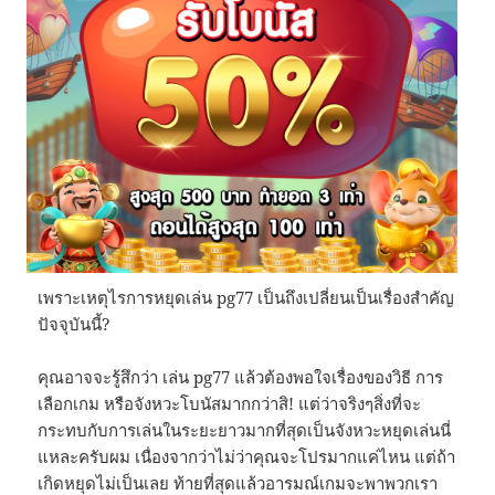
เพราะเหตุไรการหยุดเล่น pg77 เป็นถึงเปลี่ยนเป็นเรื่องสำคัญ
ปัจจุบันนี้?
คุณอาจจะรู้สึกว่า เล่น pg77 แล้วต้องพอใจเรื่องของวิธี การ
เลือกเกม หรือจังหวะโบนัสมากกว่าสิ! แต่ว่าจริงๆสิ่งที่จะ
กระทบกับการเล่นในระยะยาวมากที่สุดเป็นจังหวะหยุดเล่นนี่
แหละครับผม เนื่องจากว่าไม่ว่าคุณจะโปรมากแค่ไหน แต่ถ้า
เกิดหยุดไม่เป็นเลย ท้ายที่สุดแล้วอารมณ์เกมจะพาพวกเรา