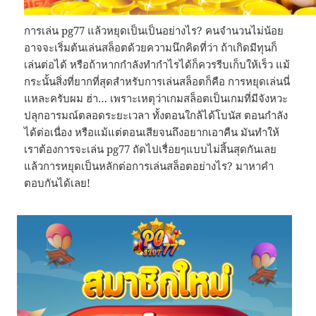
การเล่น pg77 แล้วหยุดเป็นเป็นอย่างไร? คนจำนวนไม่น้อย
อาจจะเริ่มต้นเล่นสล็อตด้วยความนึกคิดที่ว่า ถ้าเกิดมีทุนก็
เล่นต่อได้ หรือถ้าหากกำลังทำกำไรได้ก็ควรรีบเก็บให้เร็ว แม้
กระนั้นสิ่งที่ยากที่สุดสำหรับการเล่นสล็อตก็คือ การหยุดเล่นนี่
แหละครับผม ฮ่า… เพราะเหตุว่าเกมสล็อตเป็นเกมที่มีจังหวะ
ปลุกอารมณ์ตลอดระยะเวลา ทั้งตอนใกล้ได้โบนัส ตอนกำลัง
ได้ต่อเนื่อง หรือแม้แต่ตอนเสียจนถึงอยากเอาคืน มันทำให้
เราต้องการจะเล่น pg77 ถัดไปเรื่อยๆแบบไม่สิ้นสุดกันเลย
แล้วการหยุดเป็นหลักต่อการเล่นสล็อตอย่างไร? มาหาคำ
ตอบกันได้เลย!