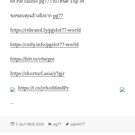
69 Pat casino pg77 เว็บไหนดี Top 39
ขอขอบคุณอ้างอิงจาก
pg77
https://rebrand.ly/pgslot77-world
https://cutly.info/pgslot77-world
https://bitt.to/v6wgnt
https://shorturl.asia/y7gjr
https://t.co/jvhoH6m8Pz
…
เขียน
หมวด
ป้าย
5 กุมภาพันธ์ 2026
pg77
pgslot77
เมื่อ
หมู่
กำกับ