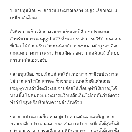
1. สายทุนน้อย vs สายงบประมาณกลาง-งบสูง เลือกเกมไม่
เหมือนกันไหม
สิ่งที่เราจะเช็กได้อย่างไม่ยากเย็นเลยก็คือ งบประมาณ
สำหรับในการเล่นpgslot77 ซึ่งพวกเราสามารถใช้กำหนดเกม
ที่เลือกได้ด้วยครับ สายทุนน้อยกับสายงบกลางถึงสูงจะเลือก
เกมแตกต่างมาก เพราะว่ามันมีผลต่อความกดดันแล้วก็แบบ
การเล่นนั่นเองขอรับ
• สายทุนน้อย รอบเล็กแต่เล่นได้นาน: หากเรามีงบประมาณ
ไม่มากเท่าไรนัก ควรจะเริ่มจากเกมเบทเริ่มต้นต่ำเสมอ
เกมpg77เหล่านี้จะมีระบบจ่ายย่อยให้เรื่อยๆทำให้เราอยู่ได้
นานขึ้น ไม่หมดงบประมาณเร็วเหลือเกิน ไม่กดดันว่าจึงควร
ทำกำไรสูงหรือเร็วเกินความจำเป็นด้วย
• สายงบประมาณกึ่งกลาง-สูง รับความผันผวนเจริญ: หาก
พวกเรามีงบประมาณมากพอ สามารถรับการเสี่ยงได้สูงขึ้นยิ่ง
กว่า พวกเราสามารถเลือกเกมที่มีรอบการจ่ายแรงได้เลย ซึ่ง