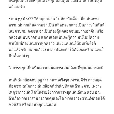
จริงๆมันควรจะหยุดแล้ว หยุดตอนคุมตัวเองได้ดิบได้ดีที่สุด
แล้วขอรับ
• เล่น pgslot77 ให้สนุกสนาน ไม่ต้องบีบคั้น: เมื่อเล่นตาม
อารมณ์มากเกินความจำเป็น สล็อตจะกลายเป็นภาระในทันที
เลยครับผม ดังเช่น จำเป็นต้องลุ้นตลอดจนอยากเอาคืน หรือ
กลัวจบแบบขาดทุน แต่คนเล่นเป็นจะรู้ดีว่า มันไม่มีความ
จำเป็นที่ต้องเล่นยาวทุกคราว เพียงแค่เล่นให้บันเทิงใจก็
พอแล้วครับผม พอกังวลมากๆมันจะทำให้ตัวเองเครียดและก็
บีบคั้นเปล่าๆ
3. การหยุดเป็นเป็นความถนัดการเล่นสล็อตที่ทุกคนควรจะมี
คนที่เล่นสล็อตกับ pg77 มานานจริงๆจะทราบดีว่า การหยุด
คือความถนัดการเล่นสล็อตที่สำคัญที่สุดแล้วนะครับ เพราะ
เหตุว่าการเล่นได้นั้นง่ายยิ่งกว่าการหยุดเล่นอีกนะครับ ฮ่า…
ถ้าเกิดพวกเราสามารถกักคุมเองได้ พวกเราจะผ่านทั้งตอนได้
ช่วงเสีย หรือตอนหลุดแน่นอน