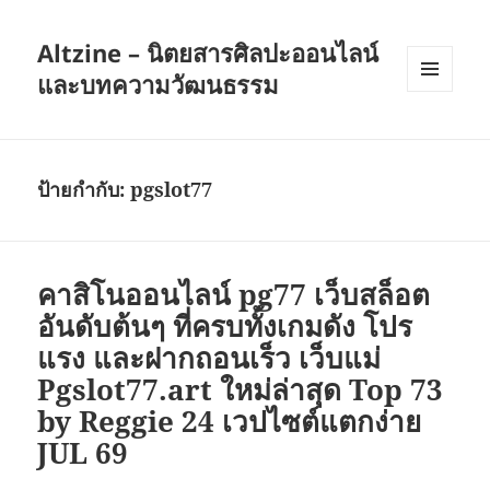
Altzine – นิตยสารศิลปะออนไลน์
และบทความวัฒนธรรม
เมนู
และวิด
เจ็ต
ป้ายกำกับ:
pgslot77
คาสิโนออนไลน์ pg77 เว็บสล็อต
อันดับต้นๆ ที่ครบทั้งเกมดัง โปร
แรง และฝากถอนเร็ว เว็บแม่
Pgslot77.art ใหม่ล่าสุด Top 73
by Reggie 24 เวปไซต์แตกง่าย
JUL 69