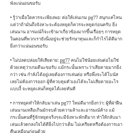
พังแน่นอนขอรับ
• รู้ว่าเมื่อใดควรจะเพียงพอ: ต่อให้เล่นเกม pg77 สนุกแค่ไหน
แต่ว่าถ้ามันถึงจังหวะจะต้องหยุดก็ควรจะหยุดก่อนครับ ยิ่ง
เล่นนาน อารมณ์ก็จะเข้ามาเกี่ยวข้องมากขึ้นเรื่อยๆ การหยุด
ในตอนที่พวกเรายังนิ่งอยู่จะช่วยรักษาทุนและก็กำไรได้ดีมาก
ยิ่งกว่าแน่นอนขอรับ
• ไม่ปลดปล่อยให้เสียดาย:
pg77
คนไม่ใช่น้อยเล่นต่อไม่ใช่
ด้วยเหตุว่าเกมดีนะขอรับ แม้กระนั้นเพราะว่าเสียดายมากยิ่ง
กว่า เช่น กำลังได้อยู่เลยต้องการเล่นต่อ หรือพึ่งจะได้โบนัส
เลยไม่ต้องการออก ผู้ที่ควบคุมตัวเองได้จะไม่เสียดายอะไร
แบบงี้ จะหยุดเล่นก็หยุดได้เลยทันที
• การหยุดทำให้กลับมาเล่น pg77 ใหม่ดีมากยิ่งกว่า: ผู้ที่ฝ่าฝืน
เล่นนานเหลือเกินมักจบด้วยความล้าและอารมณ์ค้าง แม้
กระนั้นคนที่รู้จักหยุดจริงๆจะมีจังหวะพักดีมาก ทำให้กลับมา
เล่นแล้วตกลงใจได้ดียิ่งไปกว่าเดิม ไม่เครียดหรือต้องการเอา
คืนเหมือนก่อนด้วย