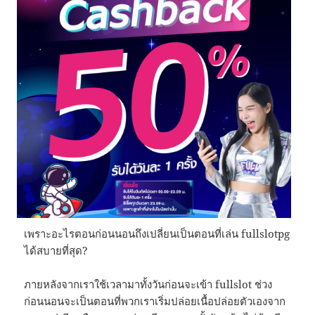
เพราะอะไรตอนก่อนนอนถึงเปลี่ยนเป็นตอนที่เล่น fullslotpg
ได้สบายที่สุด?
ภายหลังจากเราใช้เวลามาทั้งวันก่อนจะเข้า fullslot ช่วง
ก่อนนอนจะเป็นตอนที่พวกเราเริ่มปล่อยเนื้อปล่อยตัวเองจาก