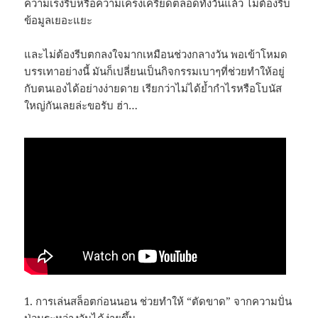
ความเร่งรีบหรือความเคร่งเครียดตลอดทั้งวันแล้ว ไม่ต้องรีบ
ข้อมูลเยอะแยะ
และไม่ต้องรีบตกลงใจมากเหมือนช่วงกลางวัน พอเข้าโหมด
บรรเทาอย่างนี้ มันก็เปลี่ยนเป็นกิจกรรมเบาๆที่ช่วยทำให้อยู่
กับตนเองได้อย่างง่ายดาย เรียกว่าไม่ได้ย้ำกำไรหรือโบนัส
ใหญ่กันเลยล่ะขอรับ ฮ่า…
1. การเล่นสล็อตก่อนนอน ช่วยทำให้ “ตัดขาด” จากความปั่น
ป่วนระหว่างวันได้ง่ายขึ้น