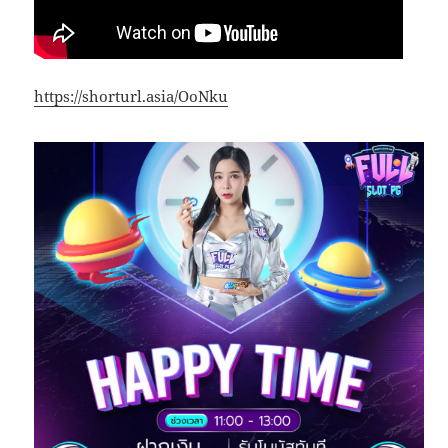
https://shorturl.asia/OoNku