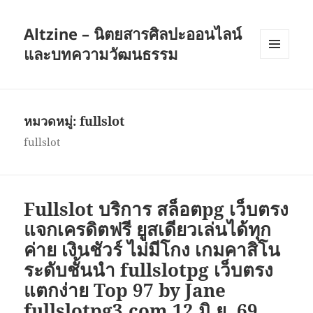
Altzine – นิตยสารศิลปะออนไลน์
และบทความวัฒนธรรม
เมนู
และวิด
เจ็ต
หมวดหมู่:
fullslot
fullslot
Fullslot บริการ สล็อตpg เว็บตรง
แจกเครดิตฟรี ยูสเดียวเล่นได้ทุก
ค่าย เงินชัวร์ ไม่มีโกง เกมคาสิโน
ระดับชั้นนำ fullslotpg เว็บตรง
แตกง่าย Top 97 by Jane
fullslotpg3.com 12 มิ.ย. 69