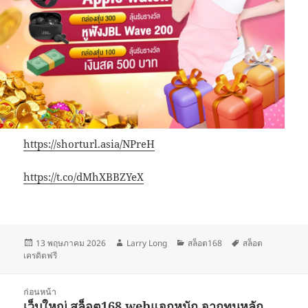
https://shorturl.asia/NPreH
https://t.co/dMhXBBZYeX
เขียน
ผู้
หมวด
ป้าย
13 พฤษภาคม 2026
Larry Long
สล็อต168
สล็อต
เมื่อ
เขียน
หมู่
กำกับ
เครดิตฟรี
แนะแนว
ก่อนหน้า
เรื่อง
เว็บใหญ่ สล็อต168 webแจกหนัก จากทุนหลัก
เรื่อง