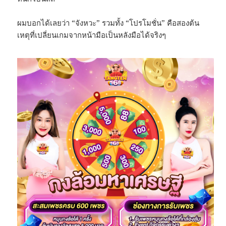
ผมบอกได้เลยว่า “จังหวะ” รวมทั้ง “โปรโมชั่น” คือสองต้น
เหตุที่เปลี่ยนเกมจากหน้ามือเป็นหลังมือได้จริงๆ