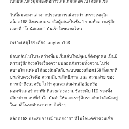
เปลี่ยนแปลงมุมมองต่อการเล่นเกมสล็อตไปโดยสิ้นเชิง
วันนี้ผมจะมาเล่าจากประสบการณ์ตรงว่า เพราะเหตุใด
สล็อต168 ถึงครอบครองใจผู้เล่นเป็นชั้น 1 รวมทั้งความรู้สึก
เวลาที่ “โบนัสแตก” มันเร้าใจขนาดไหน
เพราะเหตุไรจะต้อง tangtem168
ย้อนกลับไปในระหว่างที่ผมเริ่มเล่นใหม่ๆผมก็ดังทุกคน เป็นมี
ความรู้สึกกังวลใจเรื่องความปลอดภัยรวมทั้งความโปร่ง
สบายใส แต่พอได้ลองสัมผัสกับระบบของสล็อต168 สิ่งแรกที่
ประทับดวงใจคือ ความมีประสิทธิภาพ และ ความง่าย ของ
การเข้าถึงนะครับ ไม่ว่าคุณจะเล่นผ่านมือถือหรือ
คอมพิวเตอร์ กราฟิกที่สวยสดงดงามชัดระดับ HD รวมทั้ง
เสียงประกอบที่เร้าใจ มันทำให้พวกเรารู้สึกราวกับกำลังนั่งอยู่
ในคาสิโนระดับนานาชาติจริงๆ
สล็อต168 ประสบการณ์ “แตกง่าย” ที่ไม่ใช่แค่คำชวนเชื่อ