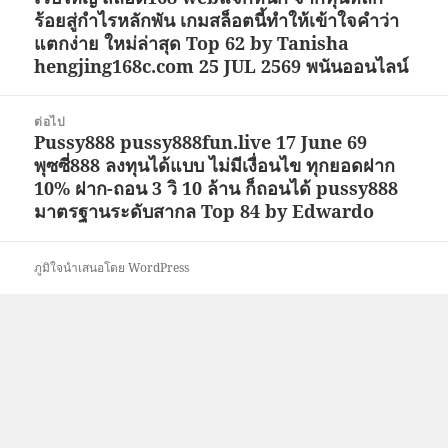
ร้อยสู่กำไรหลักพัน เกมสล็อตนี้ทำให้เข้าใจคำว่า
ก่อน
แตกง่าย ใหม่ล่าสุด Top 62 by Tanisha
หน้า:
hengjing168c.com 25 JUL 2569 พนันออนไลน์
ต่อไป
Pussy888 pussy888fun.live 17 June 69
เรื่อง
พุซซี่888 ลงทุนได้แบบ ไม่มีเงื่อนไข ทุกยอดฝาก
ต่อ
10% ฝาก-ถอน 3 วิ 10 ล้าน ก็ถอนได้ pussy888
ไป:
มาตรฐานระดับสากล Top 84 by Edwardo
ภูมิใจนำเสนอโดย WordPress