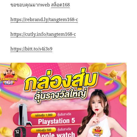
ขอขอบคุณมากweb
สล็อต168
https://rebrand.ly/tangtem168-c
https://cutly.info/tangtem168-c
https://bitt.to/s4i3s9