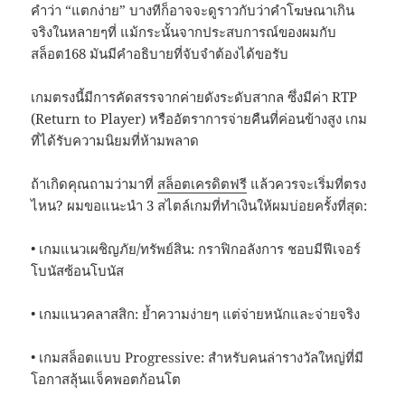
คำว่า “แตกง่าย” บางทีก็อาจจะดูราวกับว่าคำโฆษณาเกิน
จริงในหลายๆที่ แม้กระนั้นจากประสบการณ์ของผมกับ
สล็อต168 มันมีคำอธิบายที่จับจำต้องได้ขอรับ
เกมตรงนี้มีการคัดสรรจากค่ายดังระดับสากล ซึ่งมีค่า RTP
(Return to Player) หรืออัตราการจ่ายคืนที่ค่อนข้างสูง เกม
ที่ได้รับความนิยมที่ห้ามพลาด
ถ้าเกิดคุณถามว่ามาที่
สล็อตเครดิตฟรี
แล้วควรจะเริ่มที่ตรง
ไหน? ผมขอแนะนำ 3 สไตล์เกมที่ทำเงินให้ผมบ่อยครั้งที่สุด:
• เกมแนวเผชิญภัย/ทรัพย์สิน: กราฟิกอลังการ ชอบมีฟีเจอร์
โบนัสซ้อนโบนัส
• เกมแนวคลาสสิก: ย้ำความง่ายๆ แต่จ่ายหนักและจ่ายจริง
• เกมสล็อตแบบ Progressive: สำหรับคนล่ารางวัลใหญ่ที่มี
โอกาสลุ้นแจ็คพอตก้อนโต