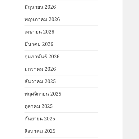
มิถุนายน 2026
พฤษภาคม 2026
เมษายน 2026
มีนาคม 2026
กุมภาพันธ์ 2026
มกราคม 2026
ธันวาคม 2025
พฤศจิกายน 2025
ตุลาคม 2025
กันยายน 2025
สิงหาคม 2025