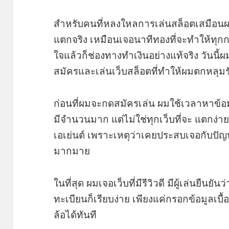
สำหรับคนที่หลงใหลการเล่นสล็อตเสมือนผ
แตกจริง เหมือนเจอนาทีทองที่จะทำให้ทุก
ใจแล้วก็ช่องทางทำเงินอย่างแท้จริง วัน
สมัครและเล่นเว็บสล็อตที่ทำให้ผมตกหลุม
ก่อนที่ผมจะกดสมัครเล่น ผมใช้เวลาหาข้อมู
มีจำนวนมาก แต่ไม่ใช่ทุกเว็บที่จะ แตกง่
เอเย่นต์ เพราะเหตุว่าเคยประสบเจอกับปั
มากมาย
ในที่สุด ผมเจอเว็บที่มีรีวิวดี มีผู้เล่นยืน
ทะเบียนก็เรียบง่าย เพียงแค่กรอกข้อมูลเบื้
ล้อได้ทันที