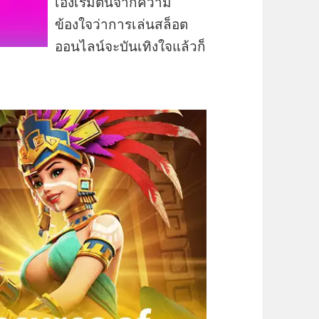
เองเริ่มต้นจากความ
ข้องใจว่าการเล่นสล็อต
ออนไลน์จะบันเทิงใจแล้วก็