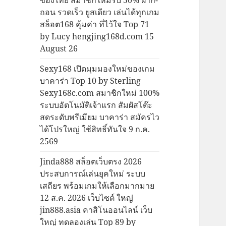
ของไทย สมาชิกใหม่รับ 50% ฝาก-
ถอน รวดเร็ว ยูสเดียว เล่นได้ทุกเกม
สล็อต168 คุ้มค่า ที่ไว้ใจ Top 71
by Lucy hengjing168d.com 15
August 26
Sexy168 เปิดมุมมองใหม่ของเกม
บาคาร่า Top 10 by Sterling
Sexy168c.com สมาชิกใหม่ 100%
ระบบอัตโนมัติเจ้าแรก สัมผัสโต๊ะ
สดระดับพรีเมียม บาคาร่า สมัครไว
ได้โปรใหญ่ ใช้สิทธิ์ทันใจ 9 ก.ค.
2569
Jinda888 สล็อตเว็บตรง 2026
ประสบการณ์เล่นยุคใหม่ ระบบ
เสถียร พร้อมเกมให้เลือกมากมาย
12 ส.ค. 2026 เว็บไซต์ ใหญ่
jin888.asia คาสิโนออนไลน์ เว็บ
ใหญ่ ทดลองเล่น Top 89 by