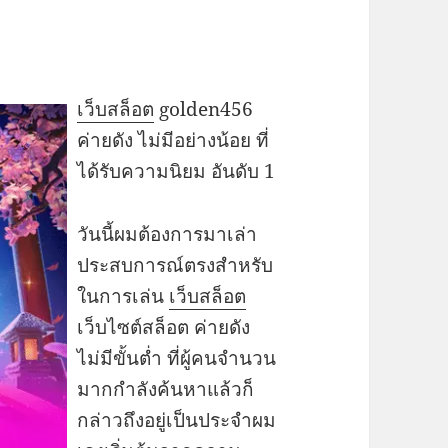
เว็บสล็อต
golden456
ค่ายดัง ไม่มีอย่างน้อย ที่
ได้รับความนิยม อันดับ 1
วันนี้ผมต้องการมาเล่า
ประสบการณ์ตรงสำหรับ
ในการเล่น
เว็บสล็อต
เว็บไซต์สล็อต ค่ายดัง
ไม่มีขั้นต่ำ ที่ผู้คนจำนวน
มากกำลังค้นหาแล้วก็
กล่าวถึงอยู่เป็นประจำผม