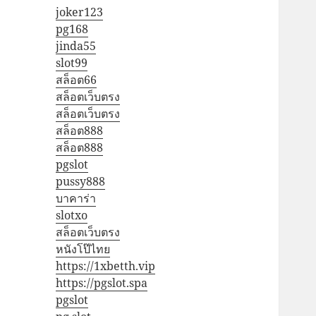
joker123
pg168
jinda55
slot99
สล็อต66
สล็อตเว็บตรง
สล็อตเว็บตรง
สล็อต888
สล็อต888
pgslot
pussy888
บาคาร่า
slotxo
สล็อตเว็บตรง
หนังโป๊ไทย
https://1xbetth.vip
https://pgslot.spa
pgslot