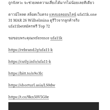
ถูกจังหวะ จะช่วยลดความเสี่ยงได้มากไม่น้อยเลยทีเดียว
ดาวน์โหลด สล็อตเว็บตรง
แทงบอลออนไลน์
ufa11k.one
31 MAR 26 Wilhelmina ดูรีวิวจากลูกค้าจริง
ufa11betสมัครฟรี Top 72
ขอขอบพระคุณreference
ufa11k
https://rebrand.ly/ufa11-k
https://cutly.info/ufa11-k
https://bitt.to/n9o3lc
https://shorturl.asia/LS0dw
https://t.co/9kn50V5G0e