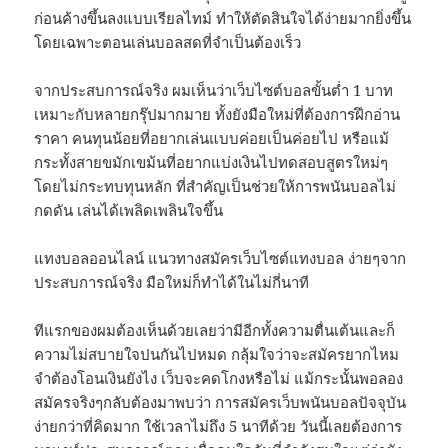
ก่อนค้างขึ้นลงแบบเรียลไทม์ ทำให้ตัดสินใจได้ง่ายมากยิ่งขึ้น
โดยเฉพาะตอนเล่นบอลสดที่จำเป็นต้องเร็ว
จากประสบการณ์จริง ผมเห็นว่าเว็บไซต์บอลขั้นต่ำ 1 บาท
เหมาะกับหลายกรุ๊ปมากมาย ทั้งยังมือใหม่ที่ต้องการฝึกอ่าน
ราคา คนทุนน้อยที่อยากเล่นแบบค่อยเป็นค่อยไป หรือแม้
กระทั้งสายขมักเขม้นที่อยากแบ่งเงินไปทดสอบสูตรใหม่ๆ
โดยไม่กระทบทุนหลัก ที่สำคัญเป็นช่วยให้การพนันบอลไม่
กดดัน เล่นได้เพลิดเพลินใจขึ้น
แทงบอลออนไลน์ แนวทางสมัครเว็บไซต์แทงบอล ง่ายๆจาก
ประสบการณ์จริง มือใหม่ก็ทำได้ในไม่กี่นาที
ทีแรกของผมต้องเห็นด้วยเลยว่ามีอีกทั้งความตื่นเต้นและก็
ความไม่สบายใจปนกันไปหมด กลุ้มใจว่าจะสมัครยากไหม
จำต้องโอนเงินยังไง เว็บจะคดโกงหรือไม่ แม้กระนั้นพอลอง
สมัครจริงๆกลับต้องมาพบว่า การสมัครเว็บพนันบอลปัจจุบัน
ง่ายกว่าที่คิดมาก ใช้เวลาไม่ถึง 5 นาทีด้วย วันนี้เลยต้องการ