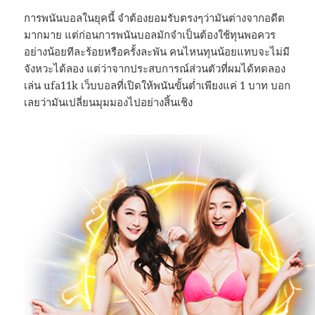
การพนันบอลในยุคนี้ จำต้องยอมรับตรงๆว่ามันต่างจากอดีต
มากมาย แต่ก่อนการพนันบอลมักจำเป็นต้องใช้ทุนพอควร
อย่างน้อยทีละร้อยหรือครั้งละพัน คนไหนทุนน้อยแทบจะไม่มี
จังหวะได้ลอง แต่ว่าจากประสบการณ์ส่วนตัวที่ผมได้ทดลอง
เล่น ufa11k เว็บบอลที่เปิดให้พนันขั้นต่ำเพียงแค่ 1 บาท บอก
เลยว่ามันเปลี่ยนมุมมองไปอย่างสิ้นเชิง